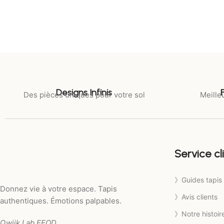
Designs Infinis
Des pièces uniques pour votre sol
Meilleu
Service cl
》Guides tapis
Donnez vie à votre espace. Tapis
》Avis clients
authentiques. Émotions palpables.
》Notre histoir
Qwiik Lab EEOD