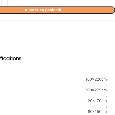
Ajouter au panier
●
69,90
€
fications
160x220cm
,
200x275cm
,
120x170cm
,
80x150cm