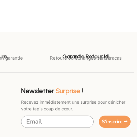
ure
Garantie Retour 14j
on garantie
Retours ou échanges sans tracas
Newsletter
Surprise
!
Recevez immédiatement une surprise pour dénicher
votre tapis coup de cœur.
S'inscrire ⭢