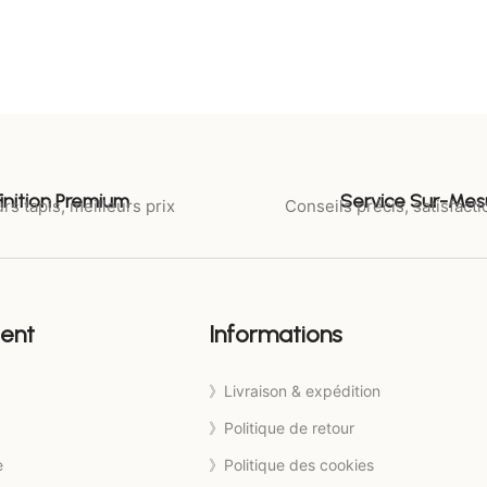
Finition Premium
Service Sur-Mes
rs tapis, meilleurs prix
Conseils précis, satisfacti
ient
Informations
》Livraison & expédition
》Politique de retour
e
》Politique des cookies