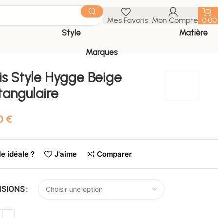
Mes Favoris
Mon Compte
0,0
Style
Matière
Marques
is Style Hygge Beige
tangulaire
€
le idéale ?
J'aime
Comparer
NSIONS