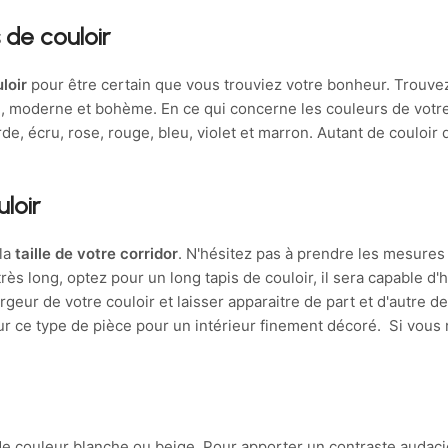
 de couloir
loir
pour être certain que vous trouviez votre bonheur. Trouve
cien, moderne et bohème. En ce qui concerne les couleurs de votr
rde, écru, rose, rouge, bleu, violet et marron. Autant de couloir
uloir
 la
taille de votre corridor
. N'hésitez pas à prendre les mesures 
très long, optez pour un long tapis de couloir, il sera capable d'
argeur de votre couloir et laisser apparaitre de part et d'autre de
aleur ce type de pièce pour un intérieur finement décoré. Si v
 de couleur blanche ou beige. Pour apporter un contraste audac