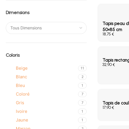
Dimensions
Tapis peau d’
50×85 cm
€
Coloris
Tapis rectang
€
Beige
11
Blanc
2
Bleu
1
Coloré
7
Gris
7
Tapis de coul
€
Ivoire
1
Jaune
1
Marron
2