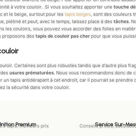
énité à votre couloir. Si vous souhaitez apporter une
touche d
c et le beige, surtout pour les
tapis beiges
, sont des couleurs t
e, piétiné et peut, avec le temps, laissez place à des
tâches
. N
dans les couloirs, vous pouvez vous accorder des folies en matiè
us proposons des
tapis de couloir pas cher
pour que vous puissie
ouloir
couloir. Certaines sont plus robustes tandis que d'autre plus frag
r des
usures prématurées
. Nous vous recommandons donc de cho
 un tapis antidérapant à cet endroit, car il pourrait se prendre 
z la sécurité dans votre couloir.
Finition Premium
Service Sur-Mes
rs tapis, meilleurs prix
Conseils précis, satisfacti