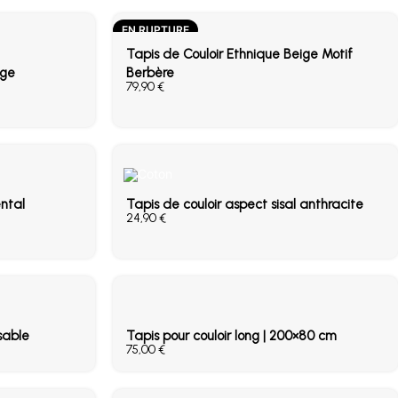
EN RUPTURE
Tapis de Couloir Ethnique Beige Motif
ige
Berbère
€
ental
Tapis de couloir aspect sisal anthracite
€
sable
Tapis pour couloir long | 200×80 cm
€