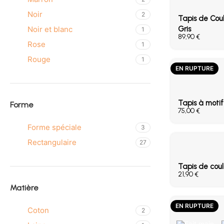
Noir
2
Tapis de Coul
Noir et blanc
Gris
1
€
Rose
1
Rouge
1
EN RUPTURE
Tapis à moti
Forme
€
Forme spéciale
3
Rectangulaire
27
Tapis de coul
€
Matière
EN RUPTURE
Coton
2