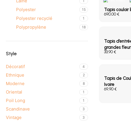
Laine
1
Polyester
Tapis couloir
15
€
Polyester recyclé
1
Polypropylène
18
Tapis d’entré
grandes fleur
€
Style
Décoratif
4
Ethnique
2
Tapis de Cou
Moderne
8
Ivoire
€
Oriental
1
Poil Long
1
Scandinave
3
Vintage
3