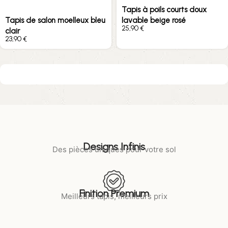
Tapis à poils courts doux
Tapis de salon moelleux bleu
lavable beige rosé
€
clair
€
Designs Infinis
Des pièces uniques pour votre sol
Finition Premium
Meilleurs tapis, meilleurs prix