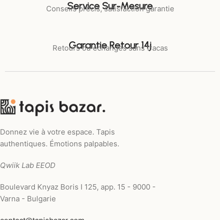
Service Sur-Mesure
Conseils précis, satisfaction garantie
Garantie Retour 14j
Retours ou échanges sans tracas
Donnez vie à votre espace. Tapis
authentiques. Émotions palpables.
Qwiik Lab EEOD
Boulevard Knyaz Boris I 125, app. 15 - 9000 -
Varna - Bulgarie