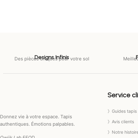
Designs Infinis
Des pièces uniques pour votre sol
Meilleu
Service cl
》Guides tapis
Donnez vie à votre espace. Tapis
》Avis clients
authentiques. Émotions palpables.
》Notre histoir
Qwiik Lab EEOD