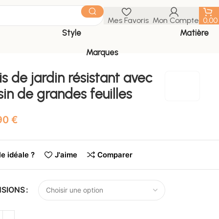
Mes Favoris
Mon Compte
0,0
Style
Matière
Marques
s de jardin résistant avec
in de grandes feuilles
€
le idéale ?
J'aime
Comparer
NSIONS