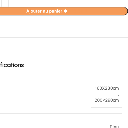
Ajouter au panier
●
229,90
€
fications
160X230cm
,
200x290cm
Bleu