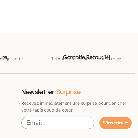
ure
Garantie Retour 14j
on garantie
Retours ou échanges sans tracas
Newsletter
Surprise
!
Recevez immédiatement une surprise pour dénicher
votre tapis coup de cœur.
S'inscrire ⭢