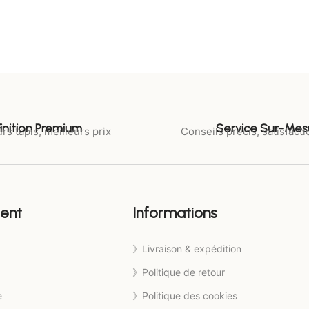
Finition Premium
Service Sur-Mes
rs tapis, meilleurs prix
Conseils précis, satisfacti
ient
Informations
》Livraison & expédition
》Politique de retour
e
》Politique des cookies