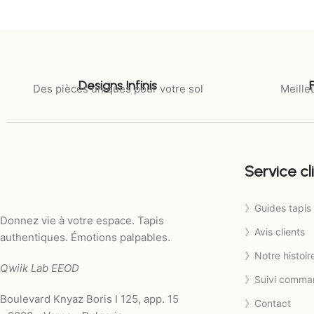
Designs Infinis
Des pièces uniques pour votre sol
Meilleu
Service cl
》Guides tapis
Donnez vie à votre espace. Tapis
》Avis clients
authentiques. Émotions palpables.
》Notre histoir
Qwiik Lab EEOD
》Suivi comma
Boulevard Knyaz Boris I 125, app. 15
》Contact