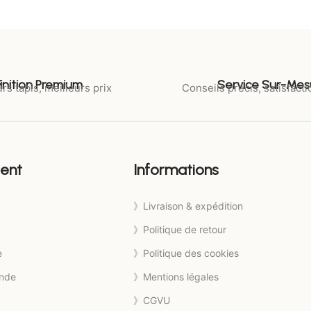
Finition Premium
Service Sur-Mes
rs tapis, meilleurs prix
Conseils précis, satisfacti
ient
Informations
》Livraison & expédition
》Politique de retour
e
》Politique des cookies
nde
》Mentions légales
》CGVU