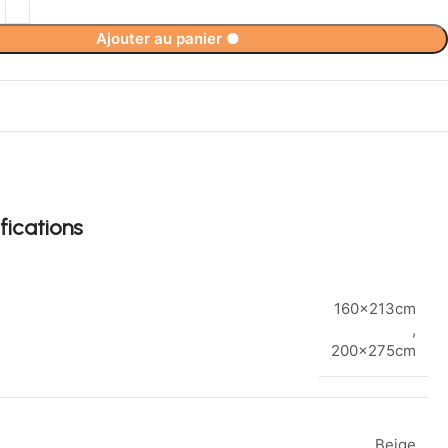
Ajouter au panier
●
99,90
€
fications
160x213cm
,
200x275cm
Beige