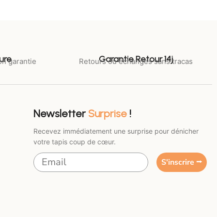
ure
Garantie Retour 14j
on garantie
Retours ou échanges sans tracas
Newsletter
Surprise
!
Recevez immédiatement une surprise pour dénicher
votre tapis coup de cœur.
S'inscrire ⭢