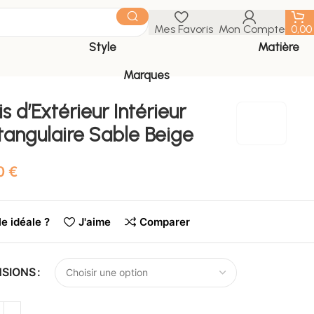
Mes Favoris
Mon Compte
0,0
Style
Matière
Marques
s d’Extérieur Intérieur
tangulaire Sable Beige
€
le idéale ?
J'aime
Comparer
NSIONS