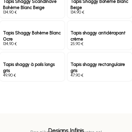
Tapis Shaggy Scandinave
Tapis Shaggy Bohème Blanc
Bohème Blanc Beige
Beige
€
€
Tapis Shaggy Bohème Blanc
Tapis shaggy antidérapant
Ocre
crème
€
€
Tapis shaggy à poils longs
Tapis shaggy rectangulaire
gris
gris
€
€
Designs Infinis