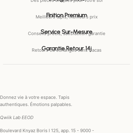
Des pièces uniques pour votre sol
Finition Premium
Meilleurs tapis, meilleurs prix
Service Sur-Mesure
Conseils précis, satisfaction garantie
Garantie Retour 14j
Retours ou échanges sans tracas
Donnez vie à votre espace. Tapis
authentiques. Émotions palpables.
Qwiik Lab EEOD
Boulevard Knyaz Boris I 125, app. 15 - 9000 -