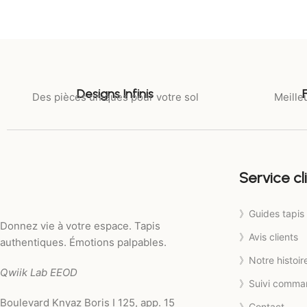
Designs Infinis
Des pièces uniques pour votre sol
Meilleu
Service cl
》Guides tapis
Donnez vie à votre espace. Tapis
》Avis clients
authentiques. Émotions palpables.
》Notre histoir
Qwiik Lab EEOD
》Suivi comma
Boulevard Knyaz Boris I 125, app. 15
》Contact