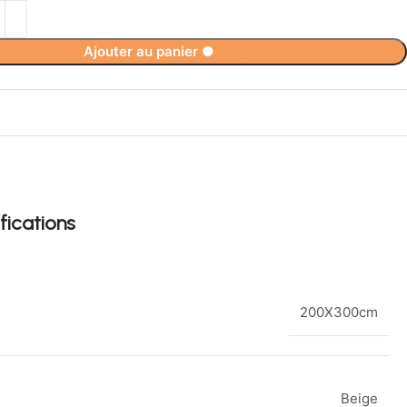
Ajouter au panier
●
146,90
€
fications
200X300cm
Beige