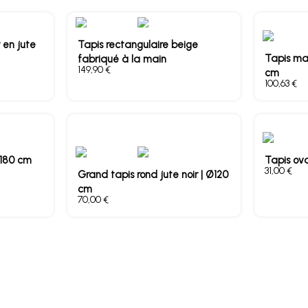
 en jute
Tapis rectangulaire beige
Tapis mat
fabriqué à la main
€
cm
€
Ø180 cm
Tapis ov
€
Grand tapis rond jute noir | Ø120
cm
€