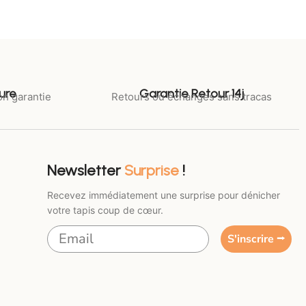
ure
Garantie Retour 14j
on garantie
Retours ou échanges sans tracas
Newsletter
Surprise
!
Recevez immédiatement une surprise pour dénicher
votre tapis coup de cœur.
S'inscrire ⭢