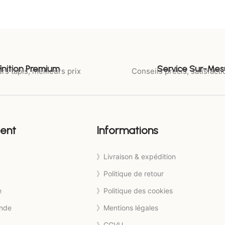
Finition Premium
Service Sur-Mes
rs tapis, meilleurs prix
Conseils précis, satisfacti
ient
Informations
》Livraison & expédition
》Politique de retour
e
》Politique des cookies
nde
》Mentions légales
》CGVU