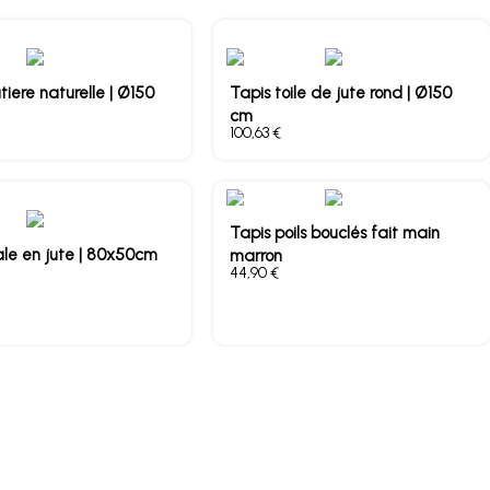
iere naturelle | Ø150
Tapis toile de jute rond | Ø150
cm
€
Tapis poils bouclés fait main
ale en jute | 80x50cm
marron
€