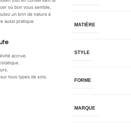
tidien tout en conservant la
acer où bon vous semble,
outez un brin de nature à
ve aussi pratique
MATIÈRE
oute
STYLE
évité accrue.
istatique.
eurs.
sur tous types de sols.
FORME
MARQUE