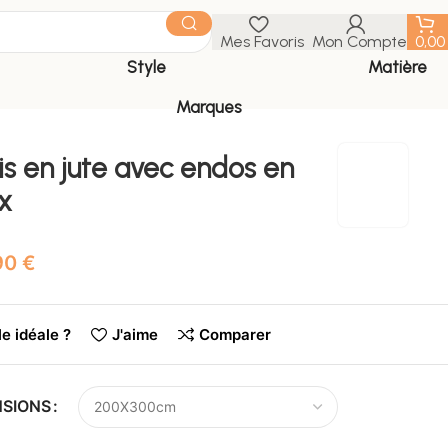
Mes Favoris
Mon Compte
0,0
Style
Matière
Marques
is en jute avec endos en
x
€
le idéale ?
J'aime
Comparer
NSIONS