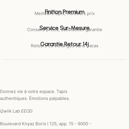
Finition Premium
Meilleurs tapis, meilleurs prix
Service Sur-Mesure
Conseils précis, satisfaction garantie
Garantie Retour 14j
Retours ou échanges sans tracas
Donnez vie à votre espace. Tapis
authentiques. Émotions palpables.
Qwiik Lab EEOD
Boulevard Knyaz Boris I 125, app. 15 - 9000 -