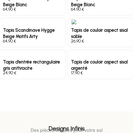
Beige Blanc
Beige Blanc
€
€
Tapis Scandinave Hygge
Tapis de couloir aspect sisal
Beige Motifs Arty
sable
€
€
Tapis d’entrée rectangulaire
Tapis de couloir aspect sisal
gris anthracite
argenté
€
€
Designs Infinis
Des pièces uniques pour votre sol