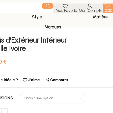
Mes Favoris
Mon Compte
0,0
Style
Matière
Marques
s d’Extérieur Intérieur
lle Ivoire
€
le idéale ?
J'aime
Comparer
NSIONS