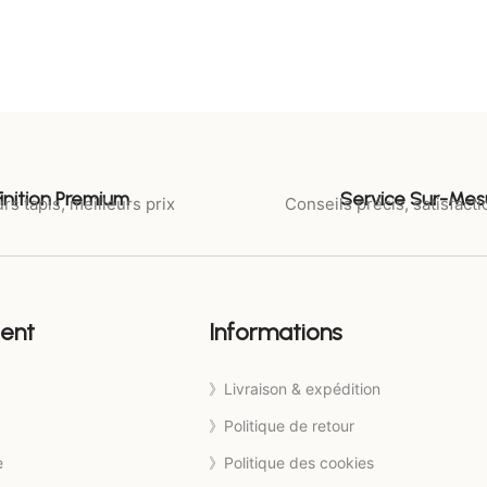
Finition Premium
Service Sur-Mes
rs tapis, meilleurs prix
Conseils précis, satisfacti
ient
Informations
》Livraison & expédition
》Politique de retour
e
》Politique des cookies