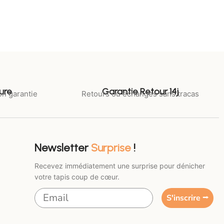
ure
Garantie Retour 14j
on garantie
Retours ou échanges sans tracas
Newsletter
Surprise
!
Recevez immédiatement une surprise pour dénicher
votre tapis coup de cœur.
S'inscrire ⭢