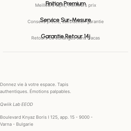
Finition Premium
Meilleurs tapis, meilleurs prix
Service Sur-Mesure
Conseils précis, satisfaction garantie
Garantie Retour 14j
Retours ou échanges sans tracas
Donnez vie à votre espace. Tapis
authentiques. Émotions palpables.
Qwiik Lab EEOD
Boulevard Knyaz Boris I 125, app. 15 - 9000 -
Varna - Bulgarie