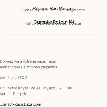
Service Sur-Mesure
Conseils précis, satisfaction garantie
Garantie Retour 14j
Retours ou échanges sans tracas
Donnez vie à votre espace. Tapis
authentiques. Émotions palpables.
Qwiik Lab EEOD
Boulevard Knyaz Boris I 125, app. 15 - 9000 -
Varna - Bulgarie
contact@tapisbazar.com