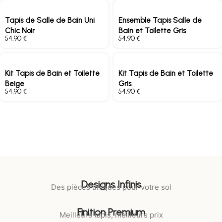
Tapis de Salle de Bain Uni
Ensemble Tapis Salle de
Chic Noir
Bain et Toilette Gris
€
€
Kit Tapis de Bain et Toilette
Kit Tapis de Bain et Toilette
Beige
Gris
€
€
Designs Infinis
Des pièces uniques pour votre sol
Finition Premium
Meilleurs tapis, meilleurs prix