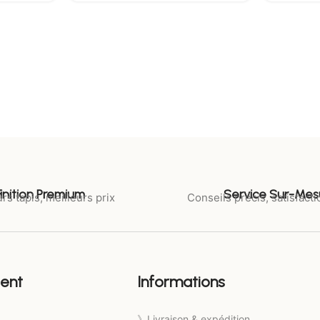
Finition Premium
Service Sur-Mes
rs tapis, meilleurs prix
Conseils précis, satisfacti
ient
Informations
》Livraison & expédition