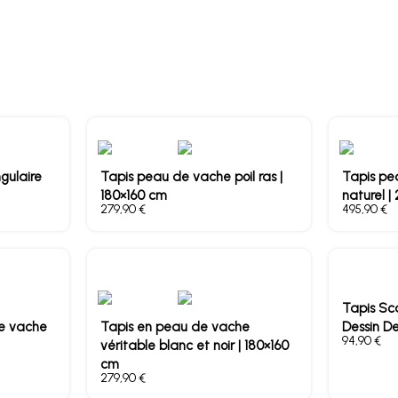
gulaire
Tapis peau de vache poil ras |
Tapis pe
180×160 cm
naturel |
€
€
Tapis Sc
e vache
Tapis en peau de vache
Dessin D
€
véritable blanc et noir | 180×160
cm
€