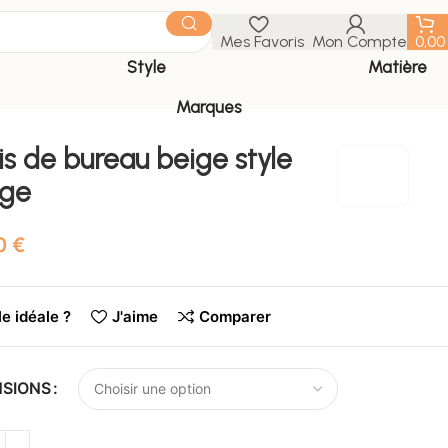
Mes Favoris
Mon Compte
0,0
Style
Matière
Marques
is de bureau beige style
ge
€
le idéale ?
J'aime
Comparer
NSIONS