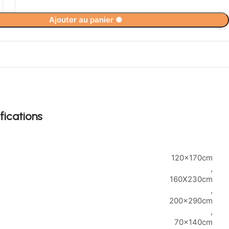
Ajouter au panier
●
89,90
€
fications
120x170cm
,
160X230cm
,
200x290cm
,
70x140cm