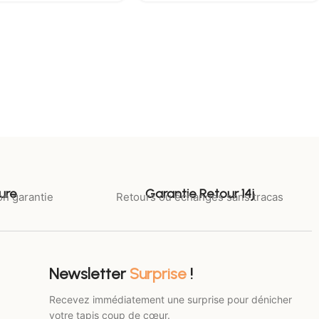
ure
Garantie Retour 14j
on garantie
Retours ou échanges sans tracas
Newsletter
Surprise
!
Recevez immédiatement une surprise pour dénicher
votre tapis coup de cœur.