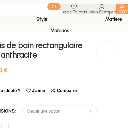
Mes Favoris
Mon Compte
0,0
Style
Matière
Marques
s de bain rectangulaire
 anthracite
€
le idéale ?
J'aime
Comparer
NSIONS