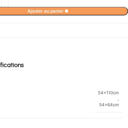
Ajouter au panier
●
34,90
€
fications
54x110cm
,
54x64cm