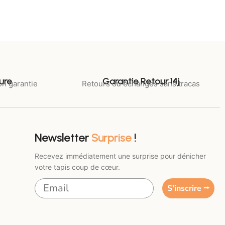
ure
Garantie Retour 14j
on garantie
Retours ou échanges sans tracas
Newsletter
Surprise
!
Recevez immédiatement une surprise pour dénicher
votre tapis coup de cœur.
S'inscrire ⭢