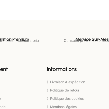
Finition Premium
Service Sur-Mes
rs tapis, meilleurs prix
Conseils précis, satisfacti
ient
Informations
》Livraison & expédition
》Politique de retour
e
》Politique des cookies
nde
》Mentions légales