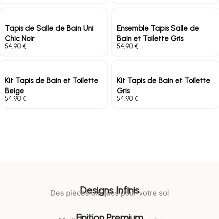
Tapis de Salle de Bain Uni
Ensemble Tapis Salle de
Chic Noir
Bain et Toilette Gris
€
€
Kit Tapis de Bain et Toilette
Kit Tapis de Bain et Toilette
Beige
Gris
€
€
Designs Infinis
Des pièces uniques pour votre sol
Finition Premium