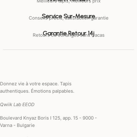
Meilleurs tapis, meilleurs prix
Service Sur-Mesure
Conseils précis, satisfaction garantie
Garantie Retour 14j
Retours ou échanges sans tracas
Donnez vie à votre espace. Tapis
authentiques. Émotions palpables.
Qwiik Lab EEOD
Boulevard Knyaz Boris I 125, app. 15 - 9000 -
Varna - Bulgarie