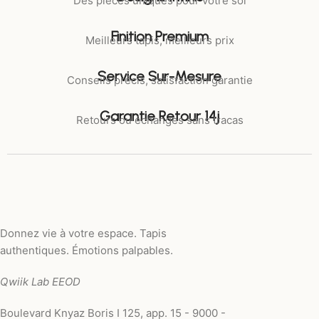
Des pièces uniques pour votre sol
Finition Premium
Meilleurs tapis, meilleurs prix
Service Sur-Mesure
Conseils précis, satisfaction garantie
Garantie Retour 14j
Retours ou échanges sans tracas
Donnez vie à votre espace. Tapis
authentiques. Émotions palpables.
Qwiik Lab EEOD
Boulevard Knyaz Boris I 125, app. 15 - 9000 -