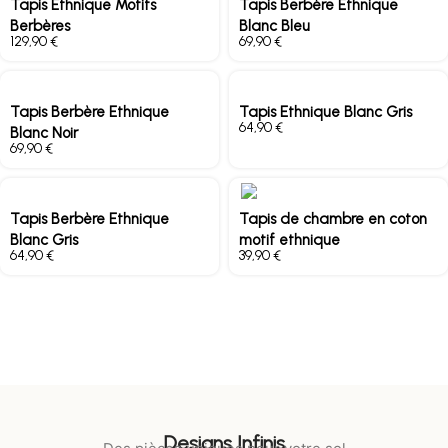
Tapis Ethnique Motifs
Tapis Berbère Ethnique
Berbères
Blanc Bleu
€
€
Tapis Berbère Ethnique
Tapis Ethnique Blanc Gris
€
Blanc Noir
€
Tapis Berbère Ethnique
Tapis de chambre en coton
Blanc Gris
motif ethnique
€
€
Designs Infinis