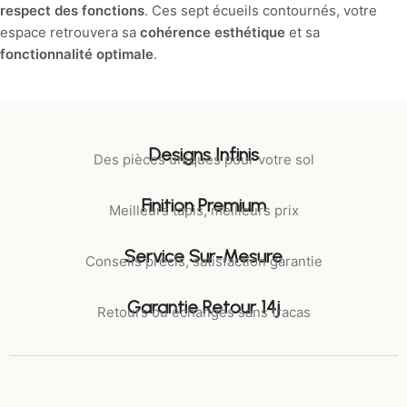
respect des fonctions
. Ces sept écueils contournés, votre
espace retrouvera sa
cohérence esthétique
et sa
fonctionnalité optimale
.
Designs Infinis
Des pièces uniques pour votre sol
Finition Premium
Meilleurs tapis, meilleurs prix
Service Sur-Mesure
Conseils précis, satisfaction garantie
Garantie Retour 14j
Retours ou échanges sans tracas