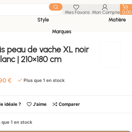
Mes Favoris
Mon Compte
0,0
Style
Matière
Marques
is peau de vache XL noir
lanc | 210×180 cm
€
Plus que 1 en stock
le idéale ?
J'aime
Comparer
 que 1 en stock