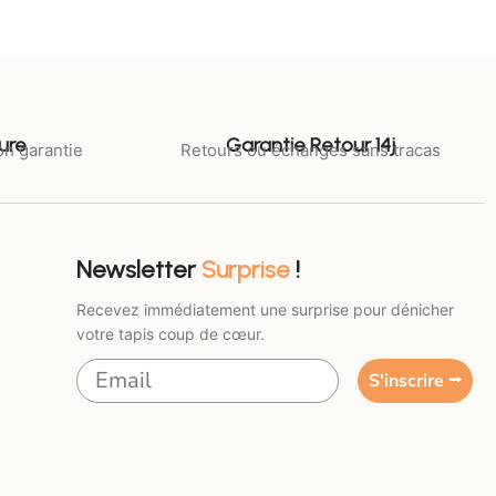
ure
Garantie Retour 14j
on garantie
Retours ou échanges sans tracas
Newsletter
Surprise
!
Recevez immédiatement une surprise pour dénicher
votre tapis coup de cœur.
S'inscrire ⭢