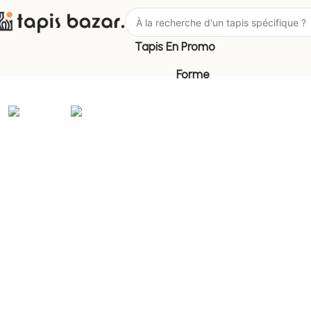
Tapis En Promo
Tapis Bazar
Matière
Tapis peau de vache
Forme