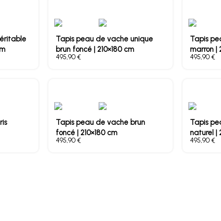
éritable
Tapis peau de vache unique
Tapis pe
cm
brun foncé | 210×180 cm
marron |
€
€
is
Tapis peau de vache brun
Tapis pe
foncé | 210×180 cm
naturel |
€
€