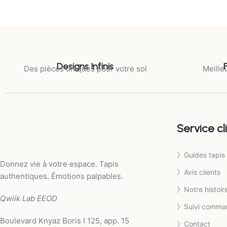
Designs Infinis
Des pièces uniques pour votre sol
Meilleu
Service cl
》Guides tapis
Donnez vie à votre espace. Tapis
》Avis clients
authentiques. Émotions palpables.
》Notre histoir
Qwiik Lab EEOD
》Suivi comma
Boulevard Knyaz Boris I 125, app. 15
》Contact