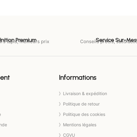
Finition Premium
Service Sur-Mes
rs tapis, meilleurs prix
Conseils précis, satisfacti
ient
Informations
》Livraison & expédition
》Politique de retour
e
》Politique des cookies
nde
》Mentions légales
》CGVU