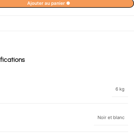
Ajouter au panier
●
495,90
€
fications
6 kg
Noir et blanc