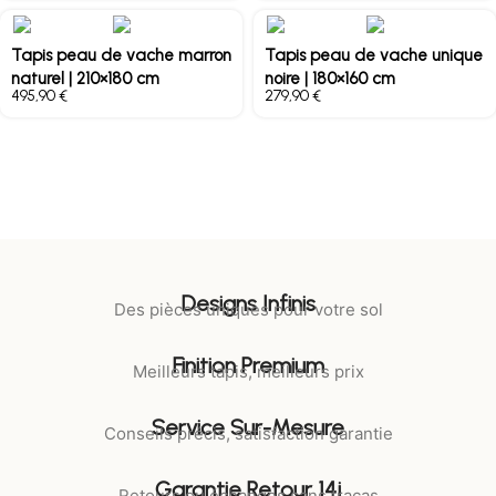
Tapis peau de vache marron
Tapis peau de vache unique
naturel | 210×180 cm
noire | 180×160 cm
€
€
Designs Infinis
Des pièces uniques pour votre sol
Finition Premium
Meilleurs tapis, meilleurs prix
Service Sur-Mesure
Conseils précis, satisfaction garantie
Garantie Retour 14j
Retours ou échanges sans tracas