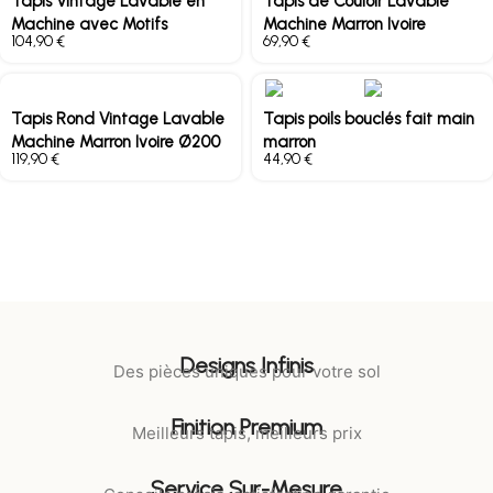
Tapis Vintage Lavable en
Tapis de Couloir Lavable
Machine avec Motifs
Machine Marron Ivoire
€
€
Tapis Rond Vintage Lavable
Tapis poils bouclés fait main
Machine Marron Ivoire Ø200
marron
€
€
Designs Infinis
Des pièces uniques pour votre sol
Finition Premium
Meilleurs tapis, meilleurs prix
Service Sur-Mesure