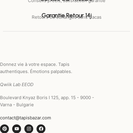
Conseils précis, satisfaction garantie
Garantie Retour 14j
Retours ou échanges sans tracas
Donnez vie à votre espace. Tapis
authentiques. Émotions palpables.
Qwiik Lab EEOD
Boulevard Knyaz Boris I 125, app. 15 - 9000 -
Varna - Bulgarie
contact@tapisbazar.com