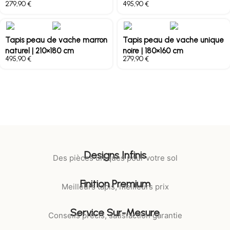
€
€
Tapis peau de vache marron
Tapis peau de vache unique
naturel | 210×180 cm
noire | 180×160 cm
€
€
Designs Infinis
Des pièces uniques pour votre sol
Finition Premium
Meilleurs tapis, meilleurs prix
Service Sur-Mesure
Conseils précis, satisfaction garantie