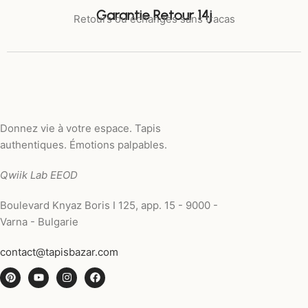
Garantie Retour 14j
Retours ou échanges sans tracas
Donnez vie à votre espace. Tapis
authentiques. Émotions palpables.
Qwiik Lab EEOD
Boulevard Knyaz Boris I 125, app. 15 - 9000 -
Varna - Bulgarie
contact@tapisbazar.com