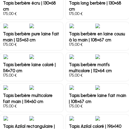
Tapis berbère écru | 130×68
Tapis long berbère | 130×68
cm
cm
€
€
Tapis berbère pure laine fait
Tapis berbère en laine cousu
main | 125×63 cm
à la main | 108×67 cm
€
€
Tapis berbère laine coloré |
Tapis berbère motifs
114×70 cm
multicolore | 112×64 cm
€
€
Tapis berbère multicolore
Tapis berbère laine fait main
fait main | 114×60 cm
| 108×67 cm
€
€
Tapis Azilal rectangulaire |
Tapis Azilal coloré | 196×140