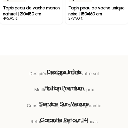
Tapis peau de vache marron
Tapis peau de vache unique
naturel | 210×180 cm
noire | 180×160 cm
€
€
Designs Infinis
Des pièces uniques pour votre sol
Finition Premium
Meilleurs tapis, meilleurs prix
Service Sur-Mesure
Conseils précis, satisfaction garantie
Garantie Retour 14j
Retours ou échanges sans tracas