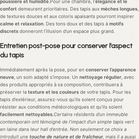
l’usure du temps, aux intempéries et aux forts rayonnements
du soleil. Le choix d’un tapis
polyvalent et solide
comme le
polypropylène vous assurera plaisir et durabilité en
extérieur.Et pour finir sur une note pratique, envisagez l’usage
d’un sous-tapis pour
prévenir le glissement
et l’usure
prématurée. Le confort et la bienveillance de vos convives
représentent une
préoccupation constante
, qui passe
notamment par la sécurisation de ces tapis qui peuvent
représenter un risque de chute s’ils ne sont pas correctement
fixés au sol.Un exemple concret de l’apport esthétique et
fonctionnel d’un tapis est visible dans des espaces
habituellement vides ou au charme discret, comme un hall
d’entrée ou un couloir. En effet, un tapis aux mèches longues
et à la teinte
colorée
peut métamorphoser instantanément ces
lieux en
points d’accueil chaleureux
et raffinés.