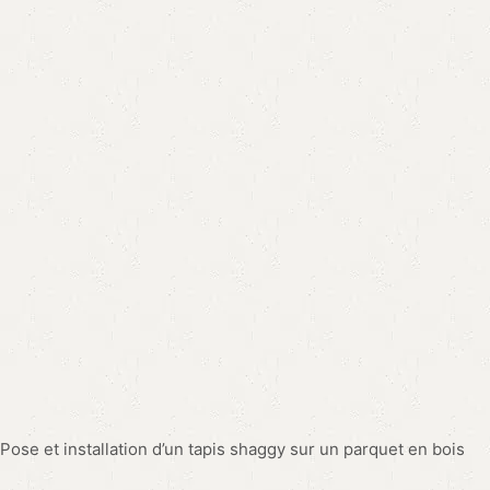
dont les dimensions et le design s’accordent avec la
disposition des meubles. Un tapis d’entrée, par exemple,
devrait mesurer juste assez pour que la porte puisse
l’enjamber sans difficulté tout en retenant efficacement
poussière et humidité
.Pour une chambre, l’
élégance et le
confort
demeurent prioritaires. Des tapis aux
mèches longues
,
de textures douces et aux coloris apaisants pourront inspirer
calme et relaxation
. Des tons doux et des tapis à
motifs
discrets
donneront l’illusion d’un espace plus grand.
Entretien post-pose pour conserver l’aspect
du tapis
Immédiatement après la pose, pour en
conserver l’apparence
neuve
, un soin adapté s’impose. Un
nettoyage régulier
, avec
des produits appropriés à sa composition, contribuera à
préserver la
texture et les couleurs
de votre tapis. Pour les
tapis d’extérieur, assurez-vous qu’ils soient conçus pour