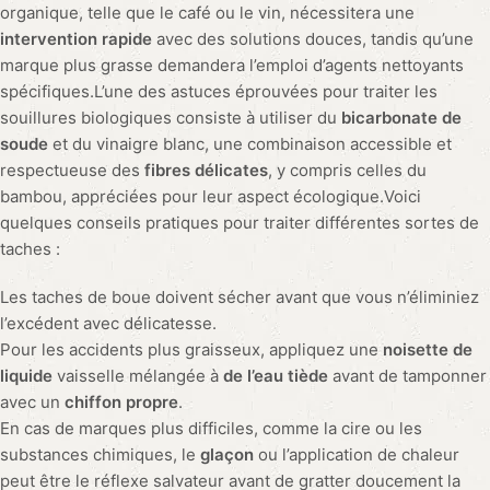
un salon agrémenté d’un tapis aux motifs colorés et à la texture
dense de shaggy pour une
atmosphère chaleureuse
, un
accident impliquant du chocolat liquide se produit. Il
conviendra d’absorber immédiatement le liquide avec du
papier essuie-tout, d’humidifier légèrement la zone, puis de
saupoudrer de
maïzena
avant un nettoyage final à l’aspirateur
une fois la poudre séchée, ce qui rendra votre précieux tapis
comme neuf.Souvent, un entretien adapté et rapide suffit pour
corriger les imperfections. Cependant, face à une tache tenace
ou un tissage complexe – comme dans le cas d’un
kilim
ou d’un
aubusson
– il peut être nécessaire de faire appel à un
professionnel du nettoyage
pour garantir la
pérennité de
l’ouvrage
.Le nettoyage et la préservation des tapis, en
particulier ceux teintés de
tranquillité et de vitalité
comme le
vert, requièrent de l’attention et du respect des matériaux afin
que les
couleurs et motifs
continuent d’enrichir votre espace
de vie avec
équilibre et harmonie
.
Pose de tapis : nos conseils et astuces