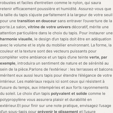
rouge est le “tapis motif abstrait coloré”. Avec tous ces zigzags
et ces formes étranges, vous pourrez prétendre que la tache
fait partie de l’œuvre d’art !
Comment se débarrasser des poils d’animaux incrustés dans
un tapis ?
Pour enlever les poils d’animaux incrustés dans un tapis, il
suffit de verser une demi-tasse d’amour pour les animaux, un
quart de tasse de patience et un soupçon de magie, puis de
prononcer une incantation. Bon, en réalité, un bon aspirateur
avec une brosse adaptée devrait faire l’affaire.
Comment choisir le bon tapis pour un espace de vie
minimaliste
Pour un espace de vie minimaliste, le choix du tapis est crucial.
Optez pour un tapis blanc immaculé et marchez dessus avec
précaution comme si vous étiez sur des œufs pour maintenir
l’illusion de propreté parfaite. Ou alors, choisissez un tapis
invisible, ainsi personne ne pourra se douter que vous avez un
tapis !
Quel est le meilleur tapis pour une soirée pyjama entre