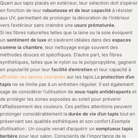
Quant aux tapis placés en extérieur, leur sélection doit s’opérer
en fonction de leur
robustesse et de leur capacité
à résister
aux UV, permettant de prolonger la décoration de l’intérieur
vers l’extérieur sans craindre une
usure prématurée
.
Si les fibres naturelles telles que la laine ou la soie évoquent
un
sentiment de luxe
et s’avèrent idéales dans des
espaces
comme la chambre
, leur nettoyage exige souvent des
méthodes douces et spécifiques. D’autre part, les fibres
synthétiques, telles que le nylon ou le polypropylène, gagnent
en popularité pour leur
facilité d’entretien
et leur capacité à
affronter les taches courantes
sur les tapis.La
protection d’un
tapis
ne se limite pas à un entretien régulier. Il est également
sage de considérer l’utilisation de
sous-tapis antidérapants
et
de protéger les zones exposées au soleil pour prévenir
l’affadissement des couleurs. Ces petites attentions peuvent
prolonger considérablement la
durée de vie d’un tapis
tout en
préservant ses qualités esthétiques et son confort.
Exemple
d’utilisation :
Un couple venait d’acquérir un
somptueux tapis
berbère
pour leur salon. Conscients de l’importance de le