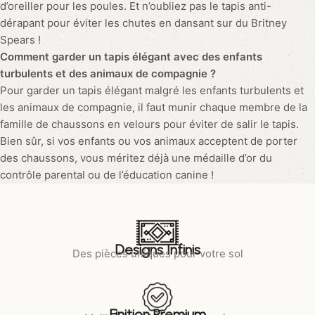
》Suivi commande
》Mentions légales
》Contact
》CGVU
Newsletter
Surprise
!
Recevez immédiatement une surprise pour
dénicher votre tapis coup de cœur.
S'inscrire ⭢
© Copyright 2023 - Tous droits réservés.