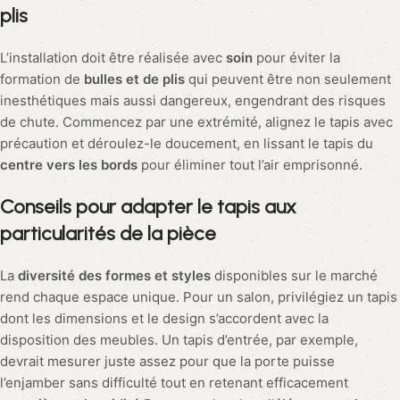
laine ou la soie pour
inspirer calme et confort
, et optez pour
des tonalités douces et apaisantes afin d’évoquer une
sensation d’espace plus vaste.Dans l’entrée, la
durabilité et la
fonctionnalité
sont de mise.
Un tapis doit résister
au passage
fréquent et aux traces de saleté. Envisagez des matériaux
robustes et faciles d’entretien comme le nylon, qui saura
retenir efficacement poussière et humidité. Assurez-vous que
la taille du tapis s’ajuste parfaitement à la largeur de votre seuil
pour une
transition en douceur
sans entraver l’ouverture de la
porte.Le salon,
vitrine de votre univers
décoratif, mérite une
attention particulière dans le choix du tapis. Pour instaurer une
harmonie visuelle
, le design d’un tapis doit être en adéquation
avec le volume et le style du mobilier environnant. La forme, la
couleur et la texture sont des vecteurs puissants pour
compléter votre ambiance et un tapis d’une teinte
verte, par
exemple
, introduira un sentiment de nature et de sérénité au
sein de la pièce.Parlons de l’extérieur : les terrasses et balcons
méritent eux aussi leurs tapis pour étendre l’élégance de votre
intérieur. Les matériaux requis ici sont ceux qui résistent à