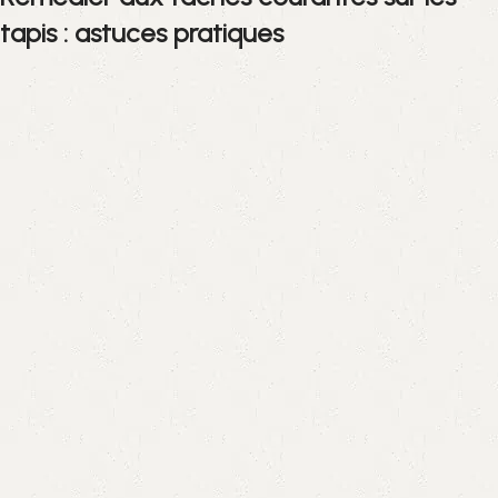
tapis :
astuces pratiques
Tache de vin rouge sur un tapis en jute
Face à une tache récalcitrante sur un
tapis élégant
, qui reflète
un espace naturel et apaisant au sein de votre intérieur, il n’est
pas nécessaire de paniquer. Procéder par étapes permet de
préserver
l’esthétique du revêtement
sans altérer sa texture
ni sa teinte vivifiante.Il est primordial d’identifier le type de
salissure pour une
action ciblée
et adaptée. Une tache
organique, telle que le café ou le vin, nécessitera une
intervention rapide
avec des solutions douces, tandis qu’une
marque plus grasse demandera l’emploi d’agents nettoyants
spécifiques.L’une des astuces éprouvées pour traiter les
souillures biologiques consiste à utiliser du
bicarbonate de
soude
et du vinaigre blanc, une combinaison accessible et
respectueuse des
fibres délicates
, y compris celles du