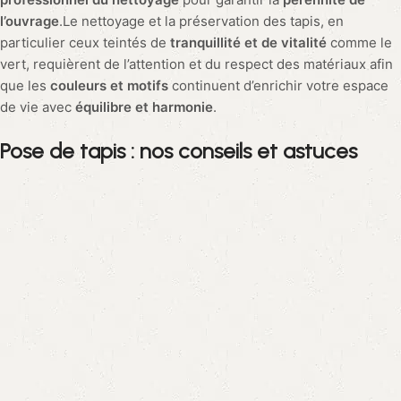
outils de base incluent un
ruban à mesurer
, un
couteau
et,
pour les grands espaces, un
chariot à tapis
pour faciliter le
déplacement.
Techniques de pose pour éviter les bulles et
plis
L’installation doit être réalisée avec
soin
pour éviter la
formation de
bulles et de plis
qui peuvent être non seulement
inesthétiques mais aussi dangereux, engendrant des risques
de chute. Commencez par une extrémité, alignez le tapis avec
précaution et déroulez-le doucement, en lissant le tapis du
centre vers les bords
pour éliminer tout l’air emprisonné.
Conseils pour adapter le tapis aux
particularités de la pièce
La
diversité des formes et styles
disponibles sur le marché
rend chaque espace unique. Pour un salon, privilégiez un tapis