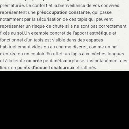
adultes ?
Pour une soirée pyjama entre adultes, un tapis moelleux et
épais est essentiel pour un confort maximum. Choisissez un
tapis duveteux qui ravira vos invités comme le font les plumes
d’oreiller pour les poules. Et n’oubliez pas le tapis anti-
dérapant pour éviter les chutes en dansant sur du Britney
Spears !
Comment garder un tapis élégant avec des enfants
turbulents et des animaux de compagnie ?
Pour garder un tapis élégant malgré les enfants turbulents et
les animaux de compagnie, il faut munir chaque membre de la
famille de chaussons en velours pour éviter de salir le tapis.
Bien sûr, si vos enfants ou vos animaux acceptent de porter
des chaussons, vous méritez déjà une médaille d’or du
contrôle parental ou de l’éducation canine !