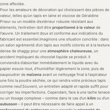
Pose et installation d’un tapis shaggy sur un parquet en bois
Qu’il s’agisse d’une
acquisition récente
ou d’un tapis que vous
possédez depuis des années, sa
bonne pose
est essentielle
pour en
apprécier pleinement l’esthétique
et la fonctionnalité.
En suivant nos recommandations, révélées par des
connaisseurs en
artisanat
, il vous sera possible d’éviter les
erreurs courantes et de mettre en valeur votre précieux
accessoire de sol.
Préparation de la surface et outils nécessaires
Avant de dérouler votre tapis, assurez-vous que la surface sur
laquelle il reposera soit
propre, sèche et lisse
. Des
imperfections peuvent non seulement endommager le tapis
mais également le rendre inconfortable sous les pieds. Les