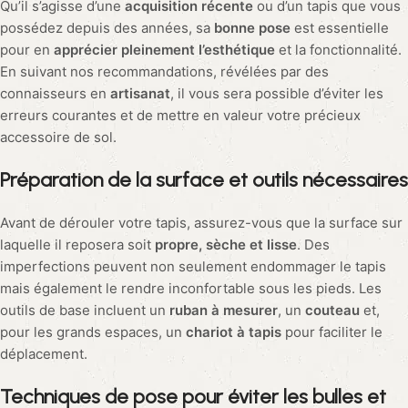
résister aux conditions météorologiques et qu’ils soient
facilement nettoyables
.
Certains résidents d’un immeuble
contemporain ont témoigné de l’impact d’un simple tapis vert
en laine dans leur hall d’entrée. Non seulement ce choix a
introduit une
touche de nature et de fraîcheur
, mais il a aussi
créé une ambiance
accueillante
, en harmonie avec les
éléments en bois et pierre présents, alliant
élégance et
praticité
.
Quelques recommandations pour
bien
utiliser
son tapis
Le tapis, au-delà d’être un élément de décoration, joue un
rôle
essentiel
dans la création d’une atmosphère chaleureuse et
accueillante au sein de nos foyers. Son utilisation judicieuse
peut transformer l’esthétique et la
fonctionnalité
de n’importe
quel espace. Prenez, par exemple, la sélection d’un tapis pour
la chambre : privilégiez des matières naturelles telles que la