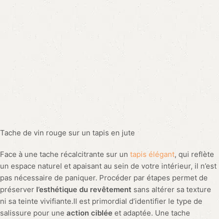
bambou, appréciées pour leur aspect écologique.Voici
quelques conseils pratiques pour traiter différentes sortes de
taches :
Les taches de boue doivent sécher avant que vous n’éliminiez
l’excédent avec délicatesse.
Pour les accidents plus graisseux, appliquez une
noisette de
liquide
vaisselle mélangée à
de l’eau tiède
avant de tamponner
avec un
chiffon propre
.
En cas de marques plus difficiles, comme la cire ou les
substances chimiques, le
glaçon
ou l’application de chaleur
peut être le réflexe salvateur avant de gratter doucement la
zone affectée.
Pour les amateurs de décoration qui choisissent des pièces de
valeur, telles qu’un tapis en laine et viscose de Géraldine
Prieur ou un modèle d’extérieur robuste résistant aux
éléments, l’entretien doit être
proportionné à la valeur
de
l’œuvre. Un traitement doux et conforme aux indications du
fabricant est essentiel.Imaginons une situation concrète : dans