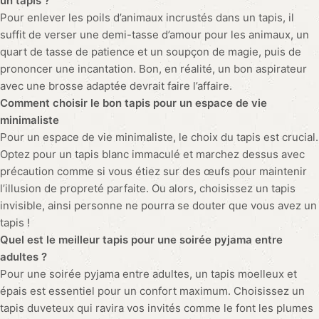
Donnez vie à votre espace. Tapis
authentiques. Émotions palpables.
Qwiik Lab EEOD
Boulevard Knyaz Boris I 125, app. 15 - 9000 -
Varna - Bulgarie
contact@tapisbazar.com
Service client
Informations
》Guides tapis
》Livraison & expédition
》Avis clients
》Politique de retour
》Notre histoire
》Politique des cookies