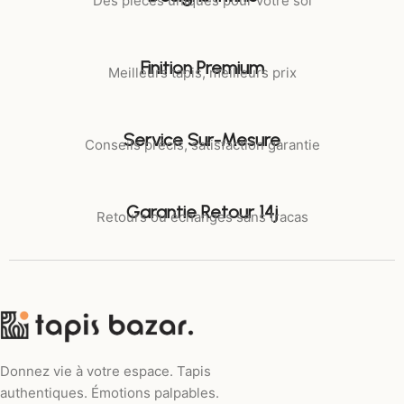
Des pièces uniques pour votre sol
Finition Premium
Meilleurs tapis, meilleurs prix
Service Sur-Mesure
Conseils précis, satisfaction garantie
Garantie Retour 14j
Retours ou échanges sans tracas
Donnez vie à votre espace. Tapis
authentiques. Émotions palpables.