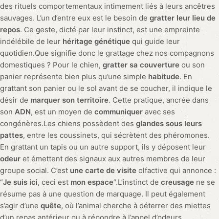
des rituels comportementaux intimement liés à leurs ancêtres
sauvages. L’un d’entre eux est le besoin de
gratter leur lieu de
repos
. Ce geste, dicté par leur instinct, est une empreinte
indélébile de leur
héritage génétique
qui guide leur
quotidien.Que signifie donc le grattage chez nos compagnons
domestiques ? Pour le chien,
gratter sa couverture
ou son
panier représente bien plus qu’une simple
habitude
. En
grattant son panier ou le sol avant de se coucher, il indique le
désir de
marquer son territoire
. Cette pratique, ancrée dans
son
ADN
, est un moyen de
communiquer
avec ses
congénères.Les chiens possèdent des
glandes sous leurs
pattes
, entre les coussinets, qui sécrètent des phéromones.
En grattant un tapis ou un autre support, ils y déposent leur
odeur
et émettent des signaux aux autres membres de leur
groupe social. C’est
une carte de visite
olfactive qui annonce :
“
Je suis ici
, ceci est
mon espace
“.L’instinct de
creusage
ne se
résume pas à une question de marquage. Il peut également
s’agir d’une
quête
, où l’animal cherche à déterrer des miettes
d’un repas antérieur ou à répondre à l’appel d’odeurs