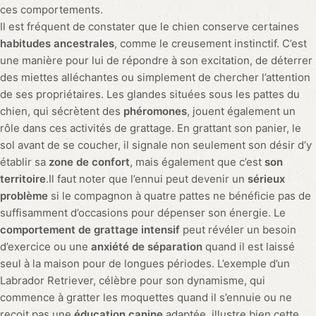
ces comportements.
Il est fréquent de constater que le chien conserve certaines
habitudes ancestrales
, comme le creusement instinctif. C’est
une manière pour lui de répondre à son excitation, de déterrer
des miettes alléchantes ou simplement de chercher l’attention
de ses propriétaires. Les glandes situées sous les pattes du
chien, qui sécrètent des
phéromones
, jouent également un
rôle dans ces activités de grattage. En grattant son panier, le
sol avant de se coucher, il signale non seulement son désir d’y
établir sa
zone de confort
, mais également que c’est
son
territoire
.Il faut noter que l’ennui peut devenir un
sérieux
problème
si le compagnon à quatre pattes ne bénéficie pas de
suffisamment d’occasions pour dépenser son énergie. Le
comportement de grattage intensif
peut révéler un besoin
d’exercice ou une
anxiété de séparation
quand il est laissé
seul à la maison pour de longues périodes. L’exemple d’un
Labrador Retriever, célèbre pour son dynamisme, qui
commence à gratter les moquettes quand il s’ennuie ou ne
reçoit pas une
éducation canine
adaptée, illustre bien cette