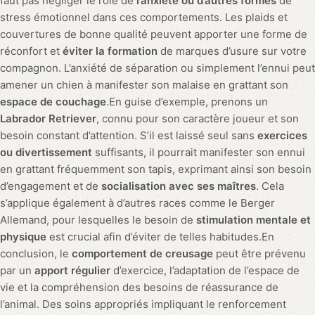
faut pas négliger le rôle de
l’anxiété ou d’autres formes
de
stress émotionnel dans ces comportements. Les plaids et
couvertures de bonne qualité peuvent apporter une forme de
réconfort et
éviter la formation
de marques d’usure sur votre
compagnon. L’anxiété de séparation ou simplement l’ennui peut
amener un chien à manifester son malaise en grattant son
espace de couchage
.En guise d’exemple, prenons un
Labrador Retriever
, connu pour son caractère joueur et son
besoin constant d’attention. S’il est laissé seul sans
exercices
ou divertissement
suffisants, il pourrait manifester son ennui
en grattant fréquemment son tapis, exprimant ainsi son besoin
d’engagement et de
socialisation avec ses maîtres
. Cela
s’applique également à d’autres races comme le Berger
Allemand, pour lesquelles le besoin de
stimulation mentale et
physique
est crucial afin d’éviter de telles habitudes.En
conclusion, le
comportement de creusage
peut être prévenu
par un
apport régulier
d’exercice, l’adaptation de l’espace de
vie et la compréhension des besoins de réassurance de
l’animal. Des soins appropriés impliquant le renforcement