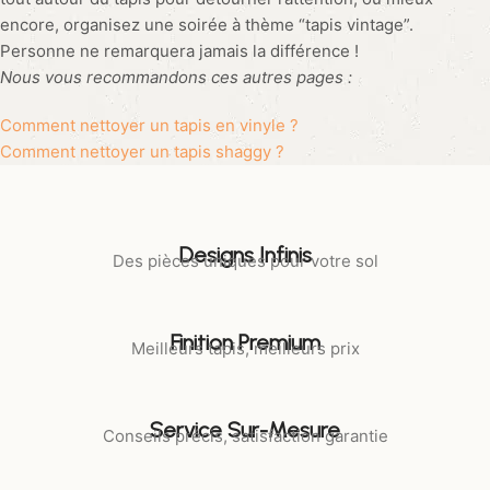
encore, organisez une soirée à thème “tapis vintage”.
Personne ne remarquera jamais la différence !
Nous vous recommandons ces autres pages :
Comment nettoyer un tapis en vinyle ?
Comment nettoyer un tapis shaggy ?
Designs Infinis
Des pièces uniques pour votre sol
Finition Premium
Meilleurs tapis, meilleurs prix
Service Sur-Mesure
Conseils précis, satisfaction garantie