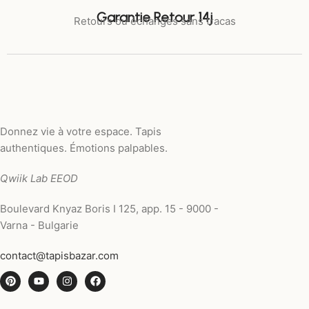
Garantie Retour 14j
Retours ou échanges sans tracas
Donnez vie à votre espace. Tapis
authentiques. Émotions palpables.
Qwiik Lab EEOD
Boulevard Knyaz Boris I 125, app. 15 - 9000 -
Varna - Bulgarie
contact@tapisbazar.com