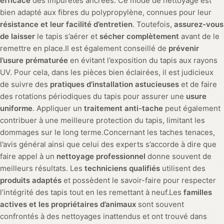
efficace
des impuretés ancrées. Ce mode de nettoyage est
bien adapté aux fibres du polypropylène, connues pour leur
résistance et leur facilité d’entretien
. Toutefois,
assurez-vous
de laisser
le tapis s’aérer et
sécher complètement
avant de le
remettre en place.Il est également conseillé de
prévenir
l’usure prématurée
en évitant l’exposition du tapis aux rayons
UV. Pour cela, dans les pièces bien éclairées, il est judicieux
de suivre des
pratiques d’installation astucieuses
et de faire
des rotations périodiques du tapis pour assurer une
usure
uniforme
. Appliquer un
traitement anti-tache
peut également
contribuer à une meilleure protection du tapis, limitant les
dommages sur le long terme.Concernant les taches tenaces,
l’avis général ainsi que celui des experts s’accorde à dire que
faire appel à un
nettoyage professionnel
donne souvent de
meilleurs résultats. Les
techniciens qualifiés
utilisent des
produits adaptés
et possèdent le savoir-faire pour respecter
l’intégrité des tapis tout en les remettant à neuf.Les
familles
actives et les propriétaires d’animaux
sont souvent
confrontés à des nettoyages inattendus et ont trouvé dans