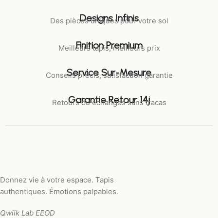
Designs Infinis
Des pièces uniques pour votre sol
Finition Premium
Meilleurs tapis, meilleurs prix
Service Sur-Mesure
Conseils précis, satisfaction garantie
Garantie Retour 14j
Retours ou échanges sans tracas
Donnez vie à votre espace. Tapis
authentiques. Émotions palpables.
Qwiik Lab EEOD