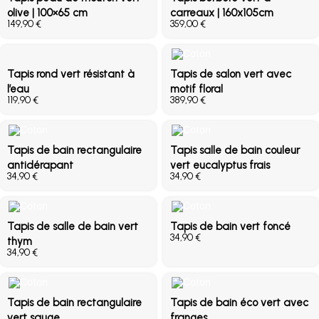
olive | 100×65 cm
carreaux | 160x105cm
€
€
Tapis rond vert résistant à
Tapis de salon vert avec
l’eau
motif floral
€
€
Tapis de bain rectangulaire
Tapis salle de bain couleur
antidérapant
vert eucalyptus frais
€
€
Tapis de salle de bain vert
Tapis de bain vert foncé
€
thym
€
Tapis de bain rectangulaire
Tapis de bain éco vert avec
vert sauge
franges